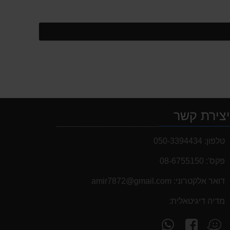
צירת קשר
טלפון:
050-3394434
פקס':
08-6755150
דואר אלקטרוני:
‫amir7872@gmail.com‬
מדיה דיגיטאלית:
עקוב
פנה
מצא