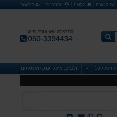
שלום אורח
לקופה
התחברות
הרשמה
לתמיכה ו/או עזרה חייג:
טלפון:
050-3394434
ת ותא לכל
דולבים, מיכלי ענק ומשטחים
הדפס
WhatsApp
שאל
שלח