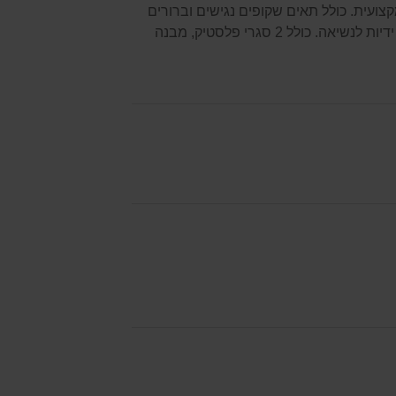
זר 10 תאים, אטום ללחות מסדרת FatMax Pro המקצועית. כולל תאים שקופים נגישים וברורים
לצפיה, פלסטיק איכותי ביותר ועמיד למכות ולנפילות. כולל ידיות לנשיאה. כולל 2 סגרי פלסטיק, מבנה