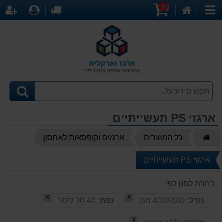
0
דף
עגלת
לקופה
התחברו
הר
קטגוריות
הבית
קניות
ארגזי PS תעשייתיים
דף
כל המוצרים
ארגזים וקופסאות לאחסון
הבית
ארגזי PS תעשייתיים
בחרת לסנן לפי
X
X
גודל:
400X600 ממ
נפח:
30-40 ליטר
X