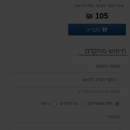
ארגז אפור אטום, מסדרת ארגזי PS. פתרון שקט במיוחד, מיועד לעבודה במערכים אוטומטיים בעלת תחתית כפולה מחוזקת המתאימה לעומסים כבדים במיוחד. אפשרות להוספת חוצצים מובנים או בהרכבה עצמית.
105 ₪
פרטים נוספים
לקנייה
פרטים נוספים
חיפוש מתקדם
תגיות חיפוש
מספר תווים מינימאלי: 2
חלק מהמילים
כל המילים
ביטוי
ממחיר