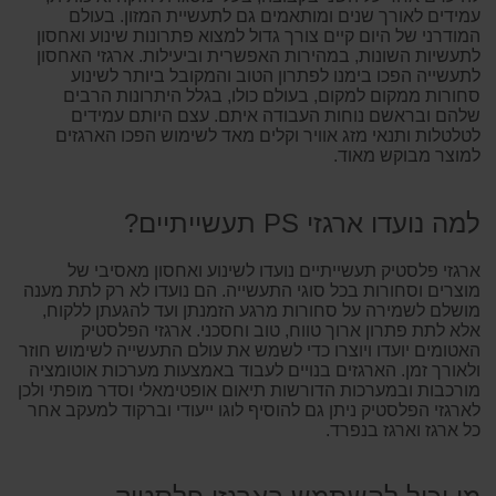
עמידים לאורך שנים ומותאמים גם לתעשיית המזון. בעולם
המודרני של היום קיים צורך גדול למצוא פתרונות שינוע ואחסון
לתעשיות השונות, במהירות האפשרית וביעילות. ארגזי האחסון
לתעשייה הפכו בימנו לפתרון הטוב והמקובל ביותר לשינוע
סחורות ממקום למקום, בעולם כולו, בגלל היתרונות הרבים
שלהם ובראשם נוחות העבודה איתם. עצם היותם עמידים
לטלטלות ותנאי מזג אוויר וקלים מאד לשימוש הפכו הארגזים
למוצר מבוקש מאוד.
למה נועדו ארגזי PS תעשייתיים?
ארגזי פלסטיק תעשייתיים נועדו לשינוע ואחסון מאסיבי של
מוצרים וסחורות בכל סוגי התעשייה. הם נועדו לא רק לתת מענה
מושלם לשמירה על סחורות מרגע הזמנתן ועד להגעתן ללקוח,
אלא לתת פתרון ארוך טווח, טוב וחסכני. ארגזי הפלסטיק
האטומים יועדו ויוצרו כדי לשמש את עולם התעשייה לשימוש חוזר
ולאורך זמן. הארגזים בנויים לעבוד באמצעות מערכות אוטומציה
מורכבות ובמערכות הדורשות תיאום אופטימאלי וסדר מופתי ולכן
לארגזי הפלסטיק ניתן גם להוסיף לוגו ייעודי וברקוד למעקב אחר
כל ארגז וארגז בנפרד.