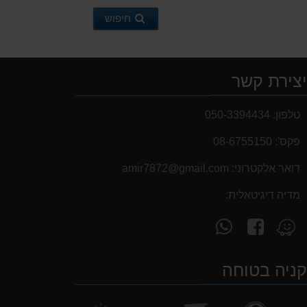
חיפוש
צירת קשר
טלפון:
050-3394434
פקס':
08-6755150
דואר אלקטרוני:
‫amir7872@gmail.com‬
מדיה דיגיטאלית:
עקוב
פנה
מצא
אחרינו
אלינו
אותנו
ב-
ב-
ב-
ניה בטוחה
WhatsApp
facebook
Waze