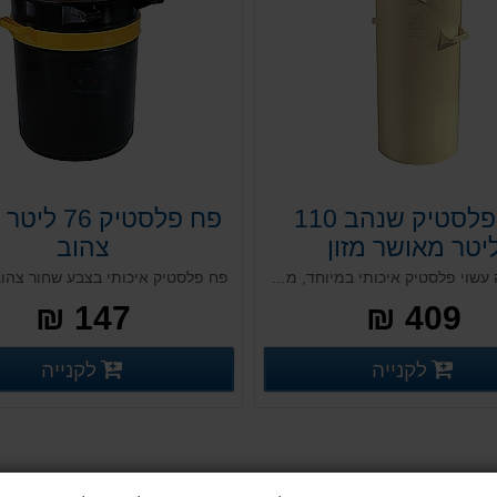
פח פלסטיק שנהב 110
פח פלסטיק 76
יטר מאושר מזון
צהוב
פח אשפה עשוי פלסטיק איכותי במיוחד, מותאם במיוחד לתעשיית המזון ועומד בדרישות משרד הבריאות, כולל מכסה. עמיד לאורך שנים רבות. עמיד בכל תנאי מזג האוויר, מיועד לשימוש ע"י חדרי אוכל, גופי בריאות ובתי חולים, מוסדות וארגונים. מתכנס ונערם.
147 ₪
409 ₪
פרטים נוספים
פ
לקנייה
לקנייה
פרטים נוספים
פרטים נוספים