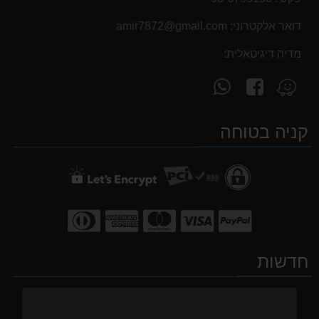
דואר אלקטרוני:
‫amir7872@gmail.com‬
מדיה דיגיטאלית:
עקוב
פנה
מצא
אחרינו
אלינו
אותנו
ב-
ב-
ב-
קניה בטוחה
WhatsApp
facebook
Waze
חדשות