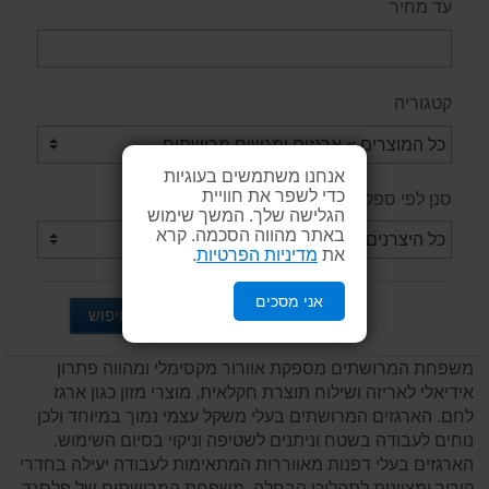
עד מחיר
קטגוריה
אנחנו משתמשים בעוגיות
כדי לשפר את חוויית
סנן לפי ספק / יצרן
הגלישה שלך. המשך שימוש
באתר מהווה הסכמה. קרא
את
מדיניות הפרטיות
.
אני מסכים
חיפוש
משפחת המרושתים מספקת אוורור מקסימלי ומהווה פתרון
אידיאלי לאריזה ושילוח תוצרת חקלאית, מוצרי מזון כגון ארגז
לחם. הארגזים המרושתים בעלי משקל עצמי נמוך במיוחד ולכן
נוחים לעבודה בשטח וניתנים לשטיפה וניקוי בסיום השימוש.
הארגזים בעלי דפנות מאווררות המתאימות לעבודה יעילה בחדרי
קירור ומצוינות לתהליכי הבחלה. משפחת המרושתים של פלסגד