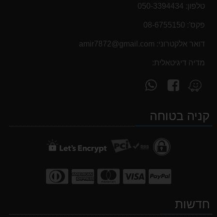
טלפון:
050-3394434
פקס':
08-6755150
דואר אלקטרוני:
‫amir7872@gmail.com‬
מדיה דיגיטאלית:
עקוב
פנה
מצא
אחרינו
אלינו
אותנו
ב-
ב-
ב-
קניה בטוחה
WhatsApp
facebook
Waze
חדשות