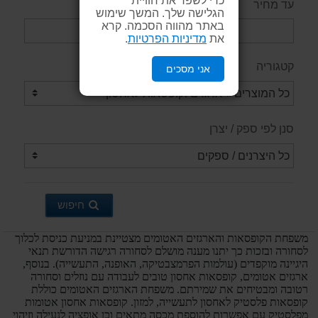
עד מחיר
הגלישה שלך. המשך שימוש
באתר מהווה הסכמה. קרא
את
מדיניות הפרטיות
.
קטגוריה
אני מסכים
סנן לפי ספק / יצרן
חיפוש
משפחת הקופסאות והארגזים האטומים מצטיינת במניעת כניסת לכלוך
לסחורה ובזכות כך יתנו מענה מושלם לסחורה רגישה הדורשת תנאי
היגיינה מוקפדים (עולמות הפרמצבטיקה, האופנה, התעשייה). בנוסף,
ארגזים אטומים, קופסאות אחסון טובים לעבודה עם נוזלים וסחורה
רטובה ומבטיחים את שמירתם. משפחת הארגזים האטומים כוללת
קופסאות פלסטיק לאחסון לתעשייה, למזון. קופסאות אחסון אטומות
מפלסטיק עם אפשרות להוספת מכסה מתאים וכן אופציה לנעילה וזיהוי