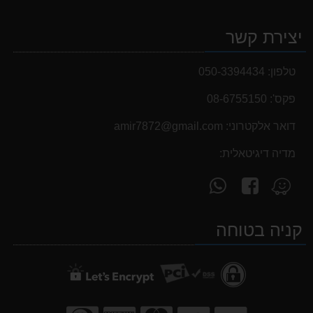
יצירת קשר
טלפון:
050-3394434
פקס':
08-6755150
דואר אלקטרוני:
‫amir7872@gmail.com‬
מדיה דיגיטאלית:
עקוב
פנה
מצא
אחרינו
אלינו
אותנו
ב-
ב-
ב-
קניה בטוחה
WhatsApp
facebook
Waze