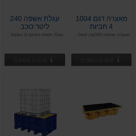
מאצרה דגם 1004
עגלת אשפה 240
4 חביות
ליטר כוכב
מאצרה אטומה לחלוטין מפוליאתילן בצפיפות גבוהה HDPE, לפי הנחיות המשרד להגנת הסביבה
עגלת אשפה המיוצרת בטכנולוגיה חדשנית העושה שימוש בחומרים עמידים בפני מפגעי אקלים
פרטים נוספים
פרטים
פרטים נוספים
פרטים נוספים