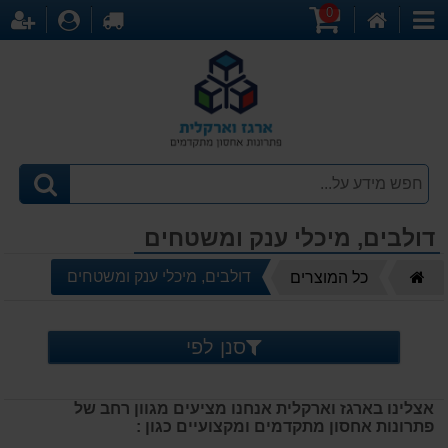
0
דף
עגלת
לקופה
התחברו
הר
קטגוריות
הבית
קניות
דולבים, מיכלי ענק ומשטחים
דף
דולבים, מיכלי ענק ומשטחים
כל המוצרים
הבית
סנן לפי
אצלינו בארגז וארקלית אנחנו מציעים מגוון רחב של
פתרונות אחסון מתקדמים ומקצועיים כגון :