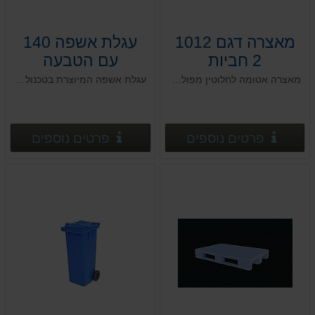
מאצרה דגם 1012
עגלת אשפה 140
2 חביות
עם הטבעה
מאצרה אטומה לחלוטין מפוליאתילן בצפיפות גבוהה HDPE, לפי הנחיות המשרד להגנת הסביבה
עגלת אשפה המיוצרת בטכנולוגיה חדשנית העושה שימוש בחומרים עמידים בפני מפגעי אקלים
פרטים נוספים
פרטים
פרטים נוספים
פרטים נוספים