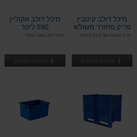
מיכל דולב קיטבין
מיכל דולב אקוליין
פריק מחורר משולש
590 ליטר
120*80*h87
120*100*h183
כל היתרונות של מיכל איכותי ועמיד בגרסה מתפרק להרכבה מודולרית וחסכון במקום
מיכל חזק מאוד ועמיד
פרטים נוספים
פרטים
פרטים נוספים
פרטים נוספים